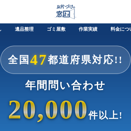
し
遺品整理
ゴミ屋敷
作業実績
料金につ
47
全国
都道府県対応!!
年間問い合わせ
20,000
件以上!