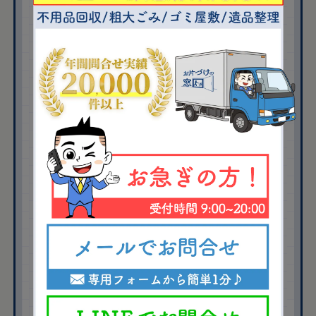
回収品目
冷蔵庫や細々した
不用品
回収内容
小物家電
4点
段ボール
2箱
冷蔵庫
1台
テーブル
1台
細々した不用品
7袋