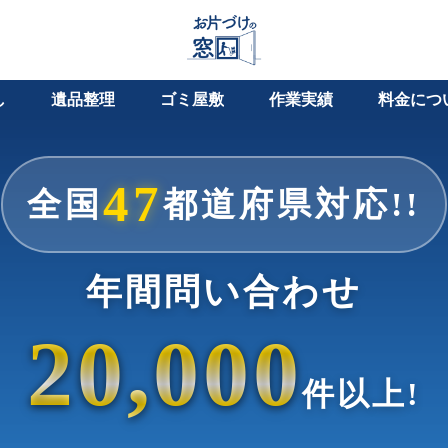
し
遺品整理
ゴミ屋敷
作業実績
料金につ
47
全国
都道府県対応!!
年間問い合わせ
20,000
件以上!