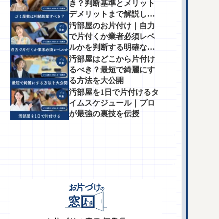
き？判断基準とメリット
デメリットまで解説しま
す
汚部屋のお片付け｜自力
で片付くか業者必須レベ
ルかを判断する明確な基
準とは
汚部屋はどこから片付け
るべき？最短で綺麗にす
る方法を大公開
汚部屋を1日で片付けるタ
イムスケジュール｜プロ
が最強の裏技を伝授