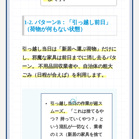
1-2. パターンB：「引っ越し前日」
（荷物が何もない状態）
引っ越し当日は「新居へ運ぶ荷物」だけに
し、邪魔な家具は前日までに消し去るパタ
ーン。 不用品回収業者や、自治体の粗大
ごみ（日程が合えば）を利用します。
引っ越し当日の作業が超ス
ムーズ。
「これは捨てるや
つ？ 持っていくやつ？」と
いう混乱が一切なく、業者
のミス（新居の家具を捨て